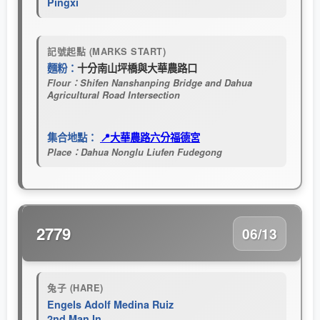
Pingxi
記號起點 (MARKS START)
麵粉：
十分南山坪橋與大華農路口
Flour：Shifen Nanshanping Bridge and Dahua
Agricultural Road Intersection
集合地點：
📍大華農路六分福德宮
Place：Dahua Nonglu Liufen Fudegong
2779
06/13
兔子 (HARE)
Engels Adolf Medina Ruiz
2nd Man In