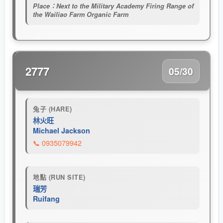
Place：Next to the Military Academy Firing Range of
the Wailiao Farm Organic Farm
2777
05/30
兔子 (HARE)
林火旺
Michael Jackson
📞 0935079942
地點 (RUN SITE)
瑞芳
Ruifang