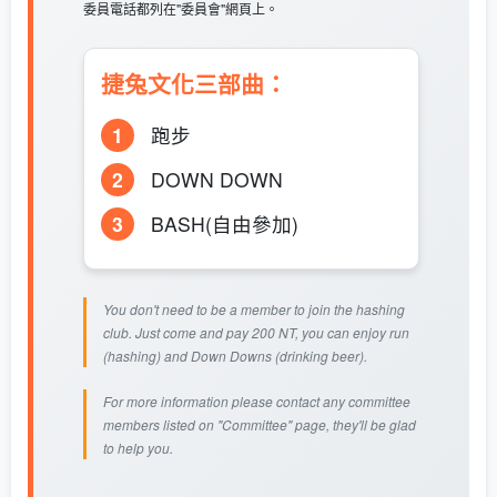
委員電話都列在"委員會"網頁上。
捷兔文化三部曲：
1
跑步
2
DOWN DOWN
3
BASH(自由參加)
You don't need to be a member to join the hashing
club. Just come and pay 200 NT, you can enjoy run
(hashing) and Down Downs (drinking beer).
For more information please contact any committee
members listed on "Committee" page, they'll be glad
to help you.